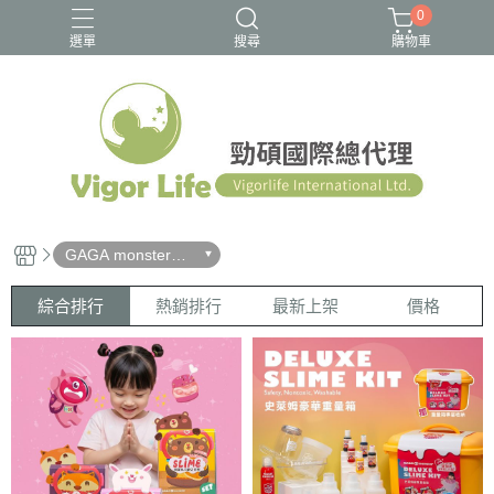
0
選單
搜尋
購物車
buddyphones
旅行專用
耳機
GAGA monster史
萊姆怪獸星球
綜合排行
熱銷排行
最新上架
價格