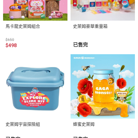
馬卡龍史萊姆組合
史萊姆豪華重量箱
$650
已售完
$498
史萊姆宇宙探險組
蜂蜜史萊姆