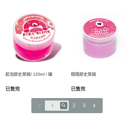
起泡膠史萊姆/ 120ml / 罐
糯糯膠史萊姆
已售完
已售完
2
3
關於
訂單查詢