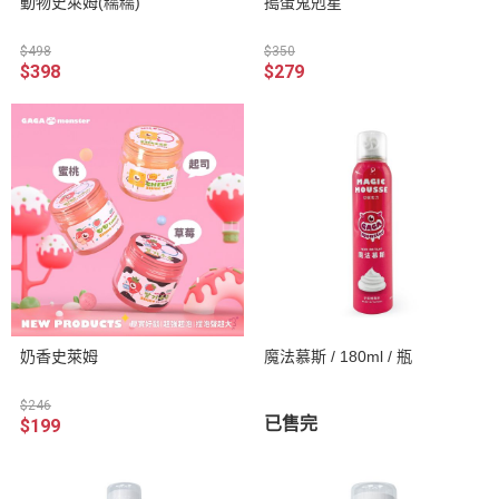
動物史萊姆(糯糯)
搗蛋鬼剋星
$498
$350
$398
$279
奶香史萊姆
魔法慕斯 / 180ml / 瓶
$246
已售完
$199