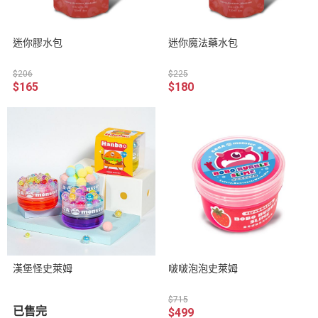
迷你膠水包
迷你魔法藥水包
$206
$225
$165
$180
漢堡怪史萊姆
啵啵泡泡史萊姆
$715
已售完
$499