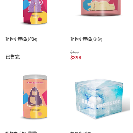
動物史萊姆(起泡)
動物史萊姆(啵啵)
$498
已售完
$398