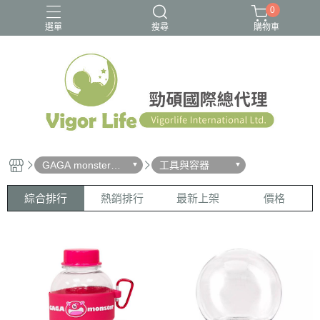
0
選單
搜尋
購物車
buddyphones
旅行專用
耳機
GAGA monster史
工具與容器
萊姆怪獸星球
綜合排行
熱銷排行
最新上架
價格