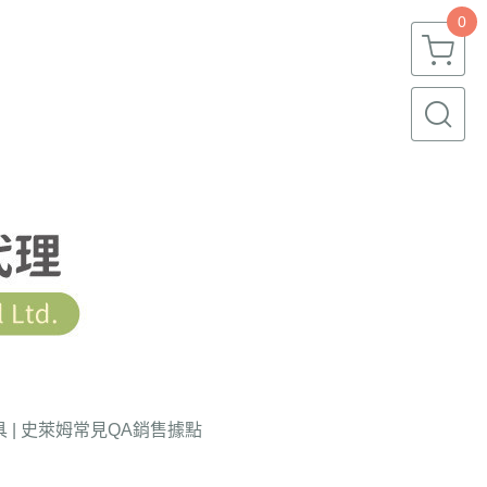
0
 | 史萊姆
常見QA
銷售據點