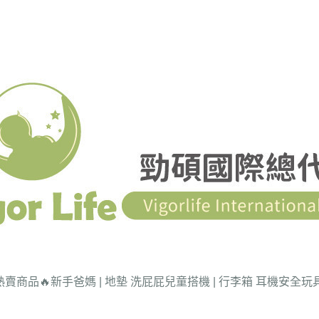
熱賣商品🔥
新手爸媽 | 地墊 洗屁屁
兒童搭機 | 行李箱 耳機
安全玩具